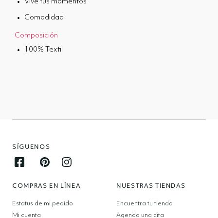
Vive tus momentos
Comodidad
Composición
100% Textil
SÍGUENOS
Facebook opens in new window
Pinterest opens in new window
Instagram opens in new window
COMPRAS EN LÍNEA
NUESTRAS TIENDAS
Estatus de mi pedido
Encuentra tu tienda
Mi cuenta
Agenda una cita