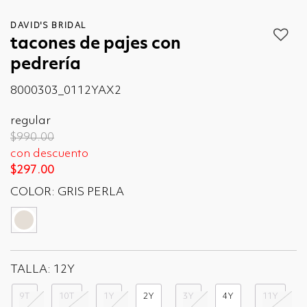
DAVID'S BRIDAL
tacones de pajes con
pedrería
8000303_0112YAX2
regular
Price reduced from
to
$990.00
con descuento
$297.00
COLOR:
GRIS PERLA
seleccionado
TALLA:
12Y
9T
10T
1Y
2Y
3Y
4Y
11Y