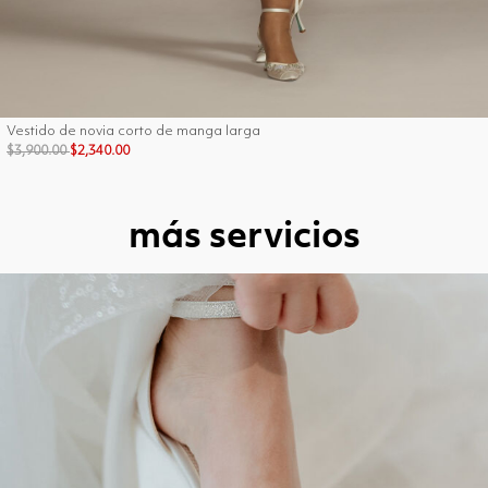
Vestido de novia corto de manga larga
Price reduced from
to
$3,900.00
$2,340.00
más servicios