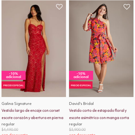
-10%
-10%
adicional
adicional
PRECIO ESPECIAL
PRECIO ESPECIAL
Galina Signature
David's Bridal
Vestido largo de encaje con corset
Vestido corto de estapado floral y
escote corazón y abertura en pierna
escote asimétrico con manga corta
regular
regular
Price reduced from
to
Price reduced from
to
$4,490.00
$3,900.00