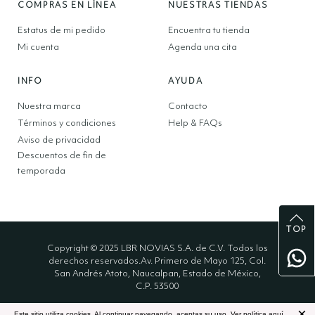
COMPRAS EN LÍNEA
NUESTRAS TIENDAS
Estatus de mi pedido
Encuentra tu tienda
Mi cuenta
Agenda una cita
INFO
AYUDA
Nuestra marca
Contacto
Términos y condiciones
Help & FAQs
Aviso de privacidad
Descuentos de fin de
temporada
TOP
Copyright © 2025 LBR NOVIAS S.A. de C.V. Todos los
derechos reservados.Av. Primero de Mayo 125, Col.
San Andrés Atoto, Naucalpan, Estado de México,
C.P. 53500
×
Este sitio utiliza cookies. Al continuar navegando, aceptas su uso.
Ver política aquí.