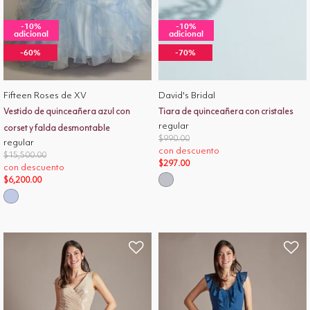
-10%
-10%
adicional
adicional
-60%
-70%
Fifteen Roses de XV
David's Bridal
Vestido de quinceañera azul con
Tiara de quinceañera con cristales
regular
corset y falda desmontable
Price reduced from
to
$990.00
regular
con descuento
Price reduced from
to
$15,500.00
$297.00
con descuento
$6,200.00