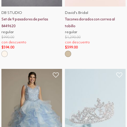
DB STUDIO
David's Bridal
Set de 9 pasadores de perlas
Tacones dorados con correa al
8449620
tobillo
regular
regular
Price reduced from
to
Price reduced from
to
$990.00
$1,290.00
con descuento
con descuento
$594.00
$399.00