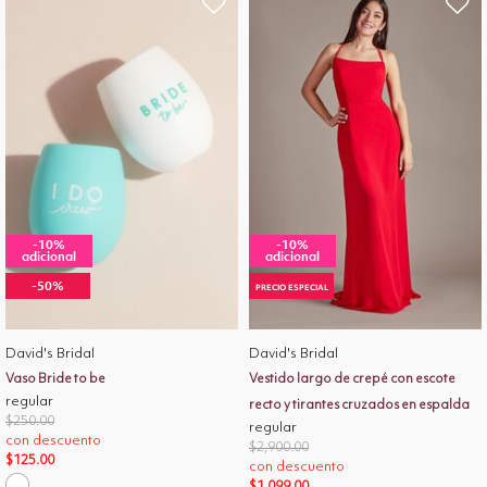
-10%
-10%
adicional
adicional
-50%
PRECIO ESPECIAL
David's Bridal
David's Bridal
Vaso Bride to be
Vestido largo de crepé con escote
regular
recto y tirantes cruzados en espalda
Price reduced from
to
$250.00
regular
con descuento
Price reduced from
to
$2,900.00
$125.00
con descuento
$1,099.00