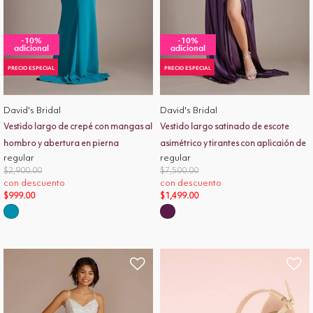
-10%
-10%
adicional
adicional
PRECIO ESPECIAL
PRECIO ESPECIAL
David's Bridal
David's Bridal
Vestido largo de crepé con mangas al
Vestido largo satinado de escote
hombro y abertura en pierna
asimétrico y tirantes con aplicaión de
regular
regular
pedrería
Price reduced from
to
Price reduced from
to
$2,900.00
$7,500.00
con descuento
con descuento
$999.00
$1,499.00