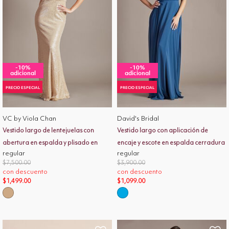
-10%
-10%
adicional
adicional
PRECIO ESPECIAL
PRECIO ESPECIAL
VC by Viola Chan
David's Bridal
Vestido largo de lentejuelas con
Vestido largo con aplicación de
abertura en espalda y plisado en
encaje y escote en espalda cerradura
regular
regular
cintura
Price reduced from
to
Price reduced from
to
$7,500.00
$3,900.00
con descuento
con descuento
$1,499.00
$1,099.00