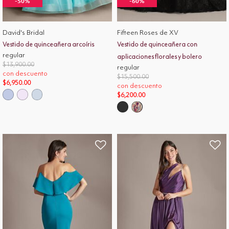
-50%
-60%
David's Bridal
Fifteen Roses de XV
Vestido de quinceañera arcoíris
Vestido de quinceañera con
regular
aplicaciones florales y bolero
Price reduced from
to
$13,900.00
regular
con descuento
Price reduced from
to
$15,500.00
$6,950.00
con descuento
$6,200.00