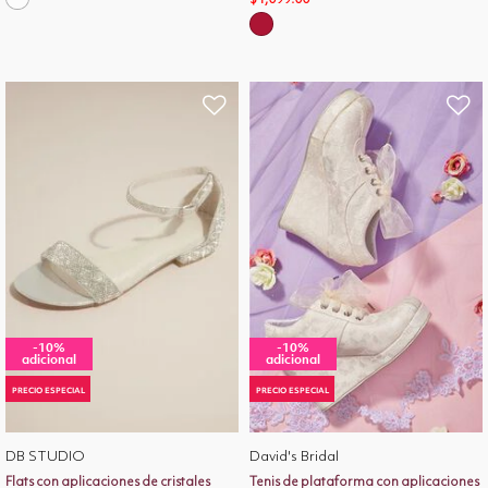
-10%
-10%
adicional
adicional
PRECIO ESPECIAL
PRECIO ESPECIAL
DB STUDIO
David's Bridal
Flats con aplicaciones de cristales
Tenis de plataforma con aplicaciones