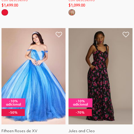
con descuento
con descuento
$1,499.00
$1,099.00
-10%
-10%
adicional
adicional
-50%
-70%
Fifteen Roses de XV
Jules and Cleo