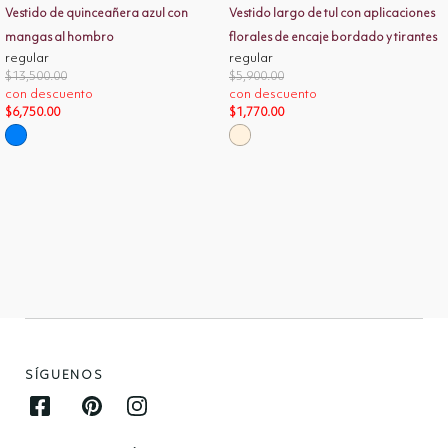
Vestido de quinceañera azul con
Vestido largo de tul con aplicaciones
mangas al hombro
florales de encaje bordado y tirantes
regular
regular
ajustables
Price reduced from
to
Price reduced from
to
$13,500.00
$5,900.00
con descuento
con descuento
$6,750.00
$1,770.00
SÍGUENOS
Facebook opens in new window
Pinterest opens in new window
Instagram opens in new window