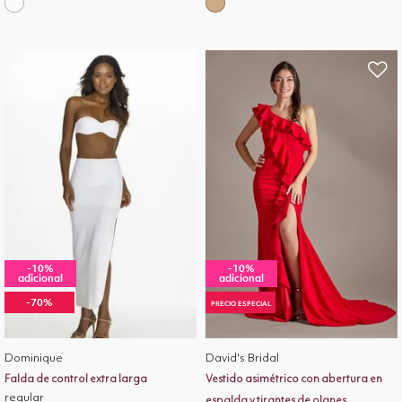
-10%
-10%
adicional
adicional
-70%
PRECIO ESPECIAL
Dominique
David's Bridal
Falda de control extra larga
Vestido asimétrico con abertura en
regular
espalda y tirantes de olanes