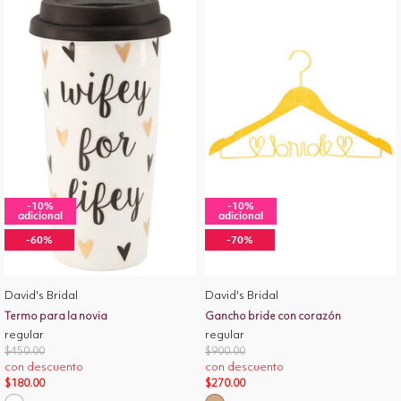
-10%
-10%
adicional
adicional
-60%
-70%
David's Bridal
David's Bridal
Termo para la novia
Gancho bride con corazón
regular
regular
Price reduced from
to
Price reduced from
to
$450.00
$900.00
con descuento
con descuento
$180.00
$270.00