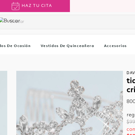
HAZ TU CITA
dos De Ocasión
Vestidos De Quinceañera
Accesorios
DAV
ti
cr
80
reg
Pri
$99
con