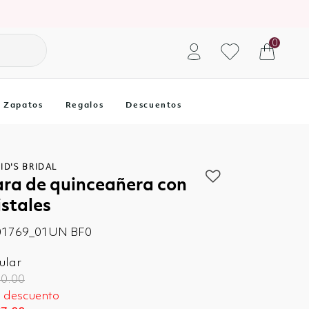
0
Zapatos
Regalos
Descuentos
ID'S BRIDAL
ara de quinceañera con
istales
01769_01UN BF0
ular
ce reduced from
to
0.00
 descuento