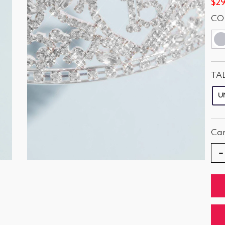
$29
CO
TA
U
Ca
−