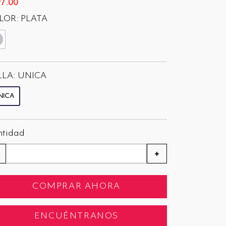
7.00
LOR:
PLATA
seleccionado
LLA:
UNICA
NICA
seleccionado
ntidad
+
COMPRAR AHORA
ENCUÉNTRANOS