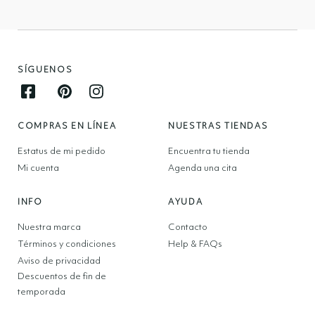
SÍGUENOS
Facebook opens in new window
Pinterest opens in new window
Instagram opens in new window
COMPRAS EN LÍNEA
NUESTRAS TIENDAS
Estatus de mi pedido
Encuentra tu tienda
Mi cuenta
Agenda una cita
INFO
AYUDA
Nuestra marca
Contacto
Términos y condiciones
Help & FAQs
Aviso de privacidad
Descuentos de fin de
temporada