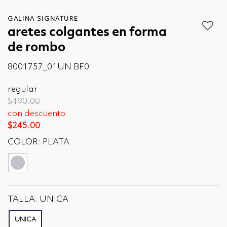
GALINA SIGNATURE
aretes colgantes en forma
de rombo
8001757_01UN BF0
regular
Price reduced from
to
$490.00
con descuento
$245.00
COLOR:
PLATA
seleccionado
TALLA:
UNICA
UNICA