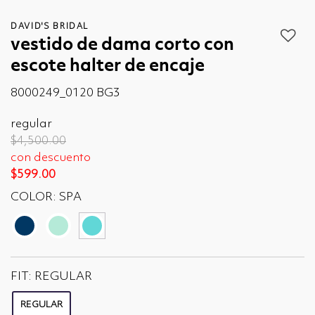
DAVID'S BRIDAL
vestido de dama corto con
escote halter de encaje
8000249_0120 BG3
regular
Price reduced from
to
$4,500.00
con descuento
$599.00
COLOR:
SPA
seleccionado
FIT:
REGULAR
REGULAR