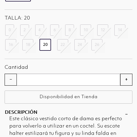
seleccionado
TALLA:
20
0
2
4
6
8
10
12
14
16
18
20
22
24
26
seleccionado
Cantidad
−
+
Disponibilidad en Tienda
DESCRIPCIÓN
Este clásico vestido corto de dama es perfecto
para volverlo a utilizar en un coctel. Su escote
halter estilizará tu figura y su linda falda en