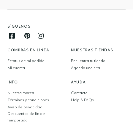
SÍGUENOS
Facebook opens in new window
Pinterest opens in new window
Instagram opens in new window
COMPRAS EN LÍNEA
NUESTRAS TIENDAS
Estatus de mi pedido
Encuentra tu tienda
Mi cuenta
Agenda una cita
INFO
AYUDA
Nuestra marca
Contacto
Términos y condiciones
Help & FAQs
Aviso de privacidad
Descuentos de fin de
temporada