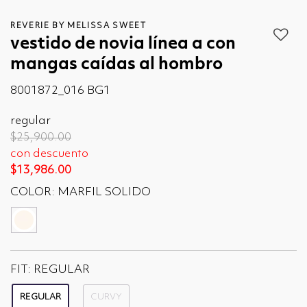
REVERIE BY MELISSA SWEET
vestido de novia línea a con
mangas caídas al hombro
8001872_016 BG1
regular
Price reduced from
to
$25,900.00
con descuento
$13,986.00
COLOR:
MARFIL SOLIDO
seleccionado
FIT:
REGULAR
REGULAR
CURVY