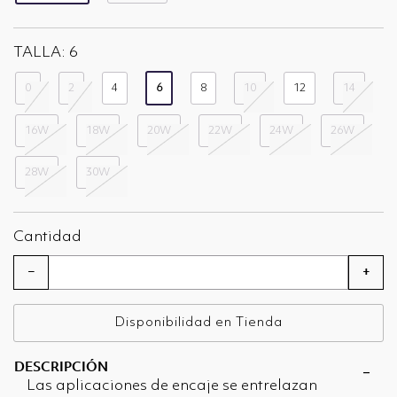
seleccionado
TALLA:
6
0
2
4
6
8
10
12
14
seleccionado
16W
18W
20W
22W
24W
26W
28W
30W
Cantidad
−
+
Disponibilidad en Tienda
DESCRIPCIÓN
Las aplicaciones de encaje se entrelazan