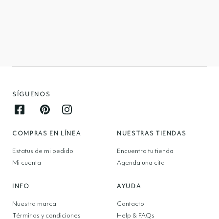
SÍGUENOS
Facebook opens in new window
Pinterest opens in new window
Instagram opens in new window
COMPRAS EN LÍNEA
NUESTRAS TIENDAS
Estatus de mi pedido
Encuentra tu tienda
Mi cuenta
Agenda una cita
INFO
AYUDA
Nuestra marca
Contacto
Términos y condiciones
Help & FAQs