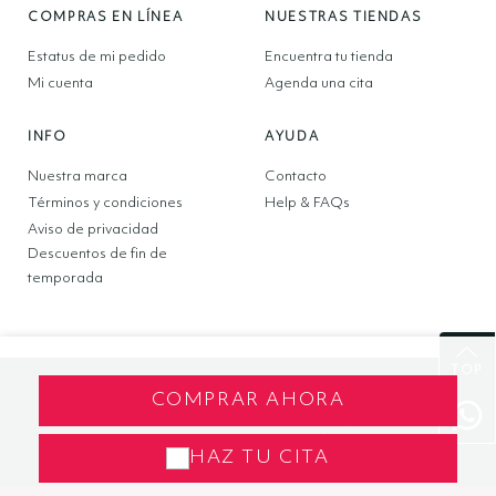
COMPRAS EN LÍNEA
NUESTRAS TIENDAS
Estatus de mi pedido
Encuentra tu tienda
Mi cuenta
Agenda una cita
INFO
AYUDA
Nuestra marca
Contacto
Términos y condiciones
Help & FAQs
Aviso de privacidad
Descuentos de fin de
temporada
TOP
COMPRAR AHORA
Copyright © 2025 LBR NOVIAS S.A. de C.V. Todos los
derechos reservados.Av. Primero de Mayo 125, Col.
San Andrés Atoto, Naucalpan, Estado de México,
HAZ TU CITA
C.P. 53500