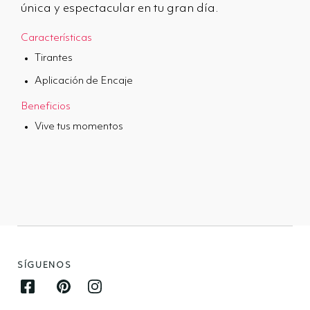
única y espectacular en tu gran día.
Características
Tirantes
Aplicación de Encaje
Beneficios
Vive tus momentos
SÍGUENOS
Facebook opens in new window
Pinterest opens in new window
Instagram opens in new window