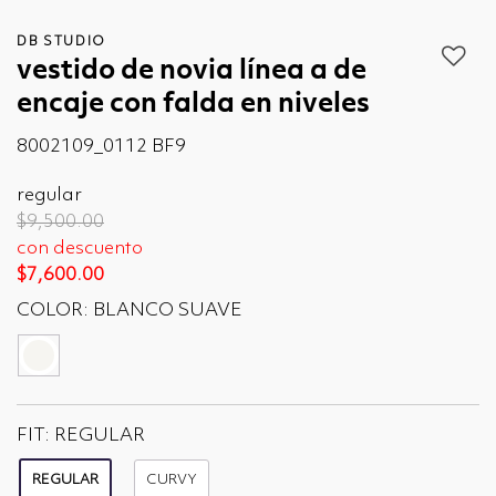
DB STUDIO
vestido de novia línea a de
encaje con falda en niveles
8002109_0112 BF9
regular
Price reduced from
to
$9,500.00
con descuento
$7,600.00
COLOR:
BLANCO SUAVE
seleccionado
FIT:
REGULAR
REGULAR
CURVY