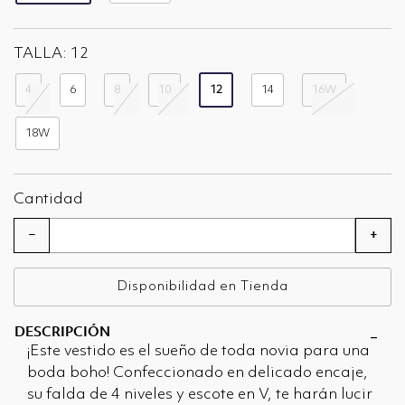
seleccionado
TALLA:
12
4
6
8
10
12
14
16W
seleccionado
18W
Cantidad
−
+
Disponibilidad en Tienda
DESCRIPCIÓN
¡Este vestido es el sueño de toda novia para una
boda boho! Confeccionado en delicado encaje,
su falda de 4 niveles y escote en V, te harán lucir