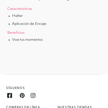
Características
Halter
Aplicación de Encaje
Beneficios
Vive tus momentos
SÍGUENOS
Facebook opens in new window
Pinterest opens in new window
Instagram opens in new window
COMPRAS EN LÍNEA
NUESTRAS TIENDAS