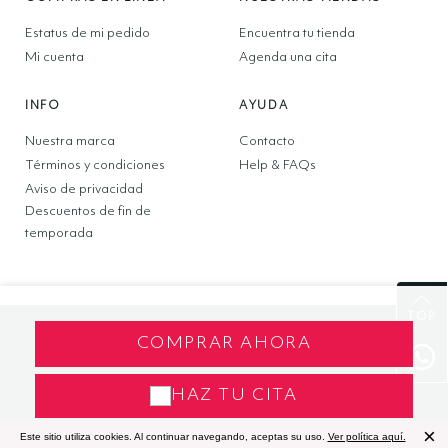
Estatus de mi pedido
Encuentra tu tienda
Mi cuenta
Agenda una cita
INFO
AYUDA
Nuestra marca
Contacto
Términos y condiciones
Help & FAQs
Aviso de privacidad
Descuentos de fin de
temporada
TOP
COMPRAR AHORA
Copyright © 2025 LBR NOVIAS S.A. de C.V. Todos los
derechos reservados.Av. Primero de Mayo 125, Col.
San Andrés Atoto, Naucalpan, Estado de México,
HAZ TU CITA
C.P. 53500
×
Este sitio utiliza cookies. Al continuar navegando, aceptas su uso.
Ver política aquí.