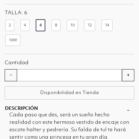
seleccionado
TALLA:
6
2
4
6
8
10
12
14
seleccionado
16W
Cantidad
−
+
Disponibilidad en Tienda
DESCRIPCIÓN
Cada paso que des, será un sueño hecho
realidad con este hermoso vestido de encaje con
escote halter y pedrería. Su falda de tul te hará
sentir como una princesa en tu gran día.