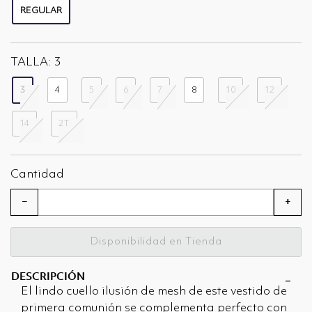
REGULAR
seleccionado
TALLA:
3
3
4
5
6
7
8
10
12
seleccionado
14
2T
Cantidad
−
+
Disponibilidad en Tienda
DESCRIPCIÓN
El lindo cuello ilusión de mesh de este vestido de
primera comunión se complementa perfecto con