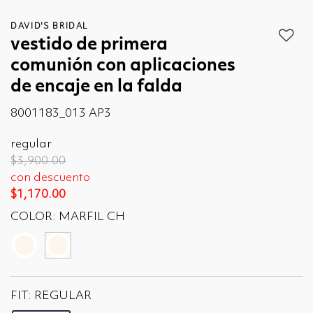
DAVID'S BRIDAL
vestido de primera
comunión con aplicaciones
de encaje en la falda
8001183_013 AP3
regular
Price reduced from
to
$3,900.00
con descuento
$1,170.00
COLOR:
MARFIL CH
seleccionado
FIT:
REGULAR