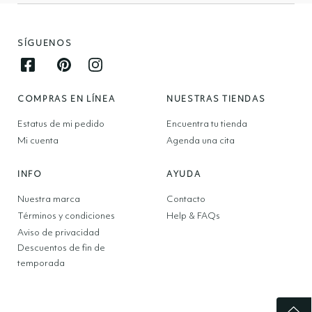
SÍGUENOS
Facebook opens in new window
Pinterest opens in new window
Instagram opens in new window
COMPRAS EN LÍNEA
NUESTRAS TIENDAS
Estatus de mi pedido
Encuentra tu tienda
Mi cuenta
Agenda una cita
INFO
AYUDA
Nuestra marca
Contacto
Términos y condiciones
Help & FAQs
Aviso de privacidad
Descuentos de fin de
temporada